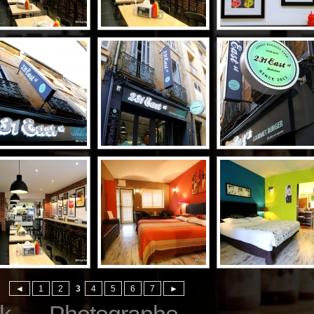
◄
1
2
3
4
5
6
7
►