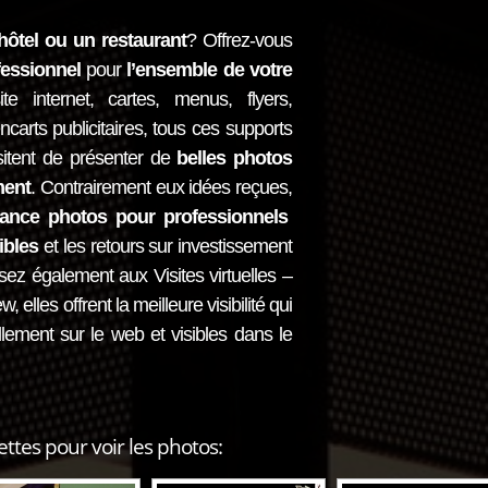
hôtel ou un restaurant
? Offrez-vous
essionnel
pour
l’ensemble de votre
ite internet, cartes, menus, flyers,
encarts publicitaires, tous ces supports
sitent de présenter de
belles photos
ment
. Contrairement eux idées reçues,
séance photos pour professionnels
ibles
et les retours sur investissement
nsez également aux
Visites virtuelles –
ew
, elles offrent la meilleure visibilité qui
llement sur le web et visibles dans le
ettes pour voir les photos: