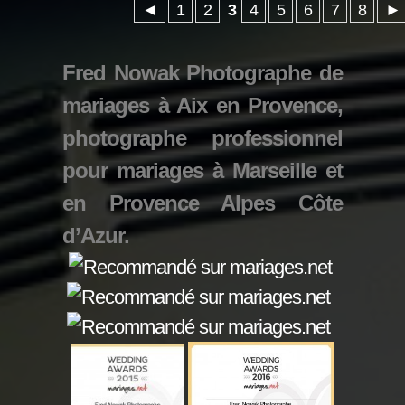
◄
1
2
3
4
5
6
7
8
►
Fred Nowak Photographe de
mariages à Aix en Provence,
photographe professionnel
pour mariages à Marseille et
en Provence Alpes Côte
d’Azur.