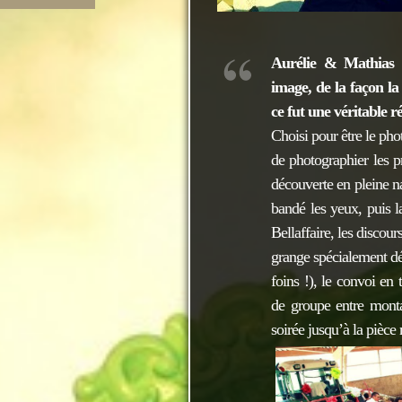
Aurélie & Mathias o
image, de la façon la
ce fut une véritable ré
Choisi pour être le pho
de photographier les p
découverte en pleine n
bandé les yeux, puis l
Bellaffaire, les discou
grange spécialement dé
foins !), le convoi en 
de groupe entre monta
soirée jusqu’à la pièce