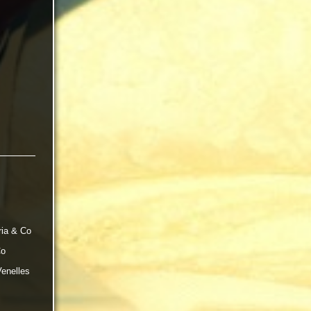
ria & Co
Co
Venelles