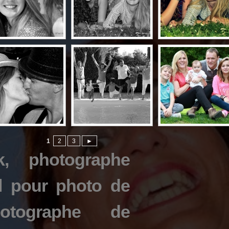
1
2
3
►
, photographe
l pour photo de
hotographe de