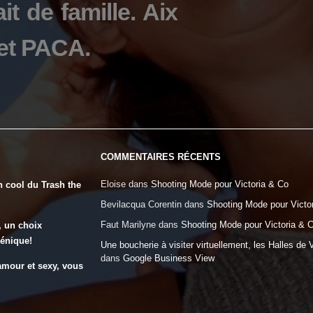
it de famille. Aix
et PACA.
COMMENTAIRES RÉCENTS
Eloise
dans
Shooting Mode pour Victoria & Co
n cool du Trash the
Bevilacqua Corentin
dans
Shooting Mode pour Victo
Faut Marilyne
dans
Shooting Mode pour Victoria & 
, un choix
génique!
Une boucherie à visiter virtuellement, les Halles de 
dans
Google Business View
amour et sexy, vous