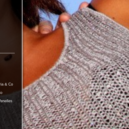
ria & Co
Co
Venelles