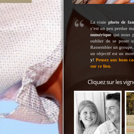
La vraie
photo de fam
s’est un peu perdue m
numérique
qui nous pe
oublier de se poser 
Rassembler un groupe, 
un objectif est un mom
y!
Pensez aux bons cad
sur ce lien
.
Cliquez sur les vign