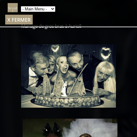
X FERMER
Mariage de gros bras à Auriol!