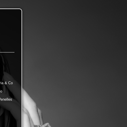
ria & Co
Co
Venelles