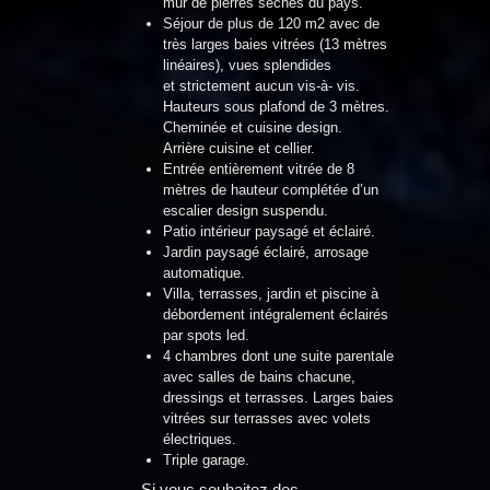
mur de pierres sèches du pays.
Séjour de plus de 120 m2 avec de
très larges baies vitrées (13 mètres
linéaires), vues splendides
et strictement aucun vis-à- vis.
Hauteurs sous plafond de 3 mètres.
Cheminée et cuisine design.
Arrière cuisine et cellier.
Entrée entièrement vitrée de 8
mètres de hauteur complétée d’un
escalier design suspendu.
Patio intérieur paysagé et éclairé.
Jardin paysagé éclairé, arrosage
automatique.
Villa, terrasses, jardin et piscine à
débordement intégralement éclairés
par spots led.
4 chambres dont une suite parentale
avec salles de bains chacune,
dressings et terrasses. Larges baies
vitrées sur terrasses avec volets
électriques.
Triple garage.
Si vous souhaitez des